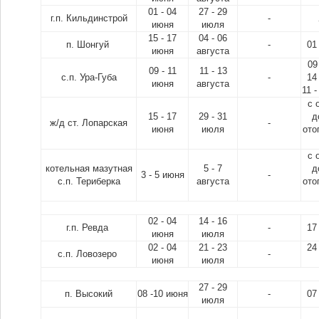
01 - 04
27 - 29
24
г.п. Кильдинстрой
-
июня
июля
15 - 17
04 - 06
п. Шонгуй
-
01
июня
августа
09
09 - 11
11 - 13
с.п. Ура-Губа
-
14
июня
августа
11 -
с 
15 - 17
29 - 31
д
ж/д ст. Лопарская
-
июня
июля
ото
с 
котельная мазутная
5 - 7
д
3 - 5 июня
-
с.п. Териберка
августа
ото
02 - 04
14 - 16
г.п. Ревда
-
17
июня
июля
02 - 04
21 - 23
24
с.п. Ловозеро
-
июня
июля
27 - 29
п. Высокий
08 -10 июня
-
07
июля