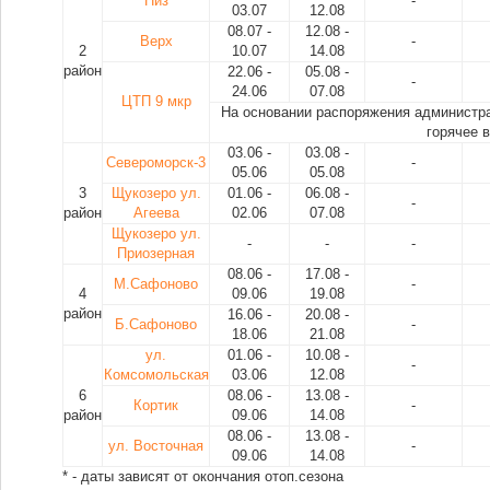
Низ
-
03.07
12.08
08.07 -
12.08 -
Верх
-
2
10.07
14.08
район
22.06 -
05.08 -
-
24.06
07.08
ЦТП 9 мкр
На основании распоряжения администра
горячее 
03.06 -
03.08 -
Североморск-3
-
05.06
05.08
3
Щукозеро ул.
01.06 -
06.08 -
-
район
Агеева
02.06
07.08
Щукозеро ул.
-
-
-
Приозерная
08.06 -
17.08 -
М.Сафоново
-
4
09.06
19.08
район
16.06 -
20.08 -
Б.Сафоново
-
18.06
21.08
ул.
01.06 -
10.08 -
-
Комсомольская
03.06
12.08
6
08.06 -
13.08 -
Кортик
-
район
09.06
14.08
08.06 -
13.08 -
ул. Восточная
-
09.06
14.08
* - даты зависят от окончания отоп.сезона