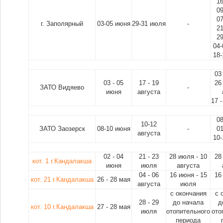
1
0
0
г. Заполярный
03-05 июня
29-31 июля
-
2
2
04-
18-
03
03 - 05
17 - 19
26
ЗАТО Видяево
-
июня
августа
17 -
0
10-12
ЗАТО Заозерск
08-10 июня
-
0
августа
10-
02 - 04
21 - 23
28 июля - 10
28
кот. 1 г.Кандалакша
июня
июля
августа
04 - 06
16 июня - 15
16
кот. 21 г.Кандалакша
26 - 28 мая
августа
июля
с окончания
с 
28 - 29
до начала
д
кот. 10 г.Кандалакша
27 - 28 мая
июля
отопительного
ото
периода