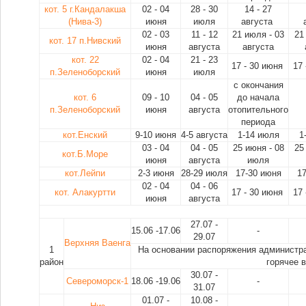
кот. 5 г.Кандалакша
02 - 04
28 - 30
14 - 27
(Нива-3)
июня
июля
августа
02 - 03
11 - 12
21 июля - 03
21
кот. 17 п.Нивский
июня
августа
августа
кот. 22
02 - 04
21 - 23
17 - 30 июня
17
п.Зеленоборский
июня
июля
с окончания
кот. 6
09 - 10
04 - 05
до начала
п.Зеленоборский
июня
августа
отопительного
периода
кот.Енский
9-10 июня
4-5 августа
1-14 июля
1
03 - 04
04 - 05
25 июня - 08
25
кот.Б.Море
июня
августа
июля
кот.Лейпи
2-3 июня
28-29 июля
17-30 июня
1
02 - 04
04 - 06
кот. Алакуртти
17 - 30 июня
17
июня
августа
27.07 -
15.06 -17.06
-
29.07
Верхняя Ваенга
1
На основании распоряжения администра
район
горячее 
30.07 -
Североморск-1
18.06 -19.06
-
31.07
01.07 -
10.08 -